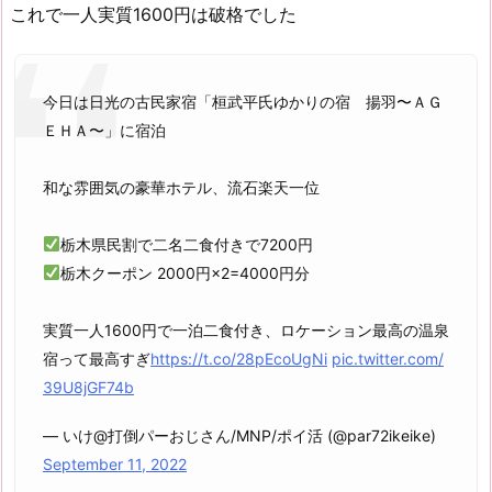
これで一人実質1600円は破格でした
今日は日光の古民家宿「桓武平氏ゆかりの宿 揚羽〜ＡＧ
ＥＨＡ〜」に宿泊
和な雰囲気の豪華ホテル、流石楽天一位
栃木県民割で二名二食付きで7200円
栃木クーポン 2000円×2=4000円分
実質一人1600円で一泊二食付き、ロケーション最高の温泉
宿って最高すぎ
https://t.co/28pEcoUgNi
pic.twitter.com/
39U8jGF74b
— いけ@打倒パーおじさん/MNP/ポイ活 (@par72ikeike)
September 11, 2022