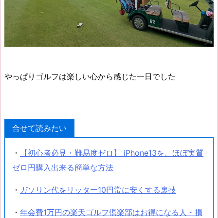
やっぱりゴルフは楽しい心から感じた一日でした
合せて読みたい
・
【初心者必見・難易度ゼロ】 iPhone13を、ほぼ実質
ゼロ円購入出来る簡単な方法
・
ガソリン代をリッター10円常に安くする裏技
・
年会費1万円の楽天ゴルフ倶楽部はお得になる人・損