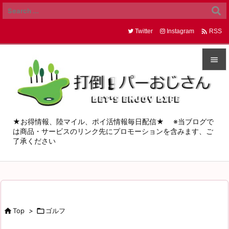

Twitter
Instagram
RSS


メニュ

サイド
★お得情報、陸マイル、ポイ活情報毎日配信★ ※当ブログで
は商品・サービスのリンク先にプロモーションを含みます、ご

了承ください
前へ

次へ

検索

Top
>

ゴルフ