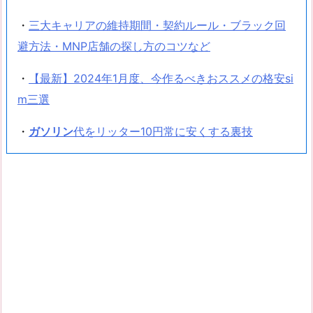
・
三大キャリアの維持期間・契約ルール・ブラック回
避方法・MNP店舗の探し方のコツなど
・
【最新】2024年1月度、今作るべきおススメの格安si
m三選
・
ガソリン
代をリッター10円常に安くする裏技