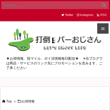

Twitter
Instagram
RSS


メニュ

サイド
★お得情報、陸マイル、ポイ活情報毎日配信★ ※当ブログで
は商品・サービスのリンク先にプロモーションを含みます、ご

了承ください
前へ

次へ

検索

Top
>

お得情報