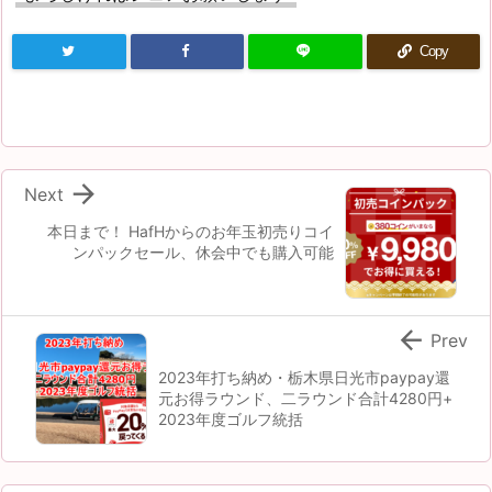
Copy

Next
本日まで！ HafHからのお年玉初売りコイ
ンパックセール、休会中でも購入可能

Prev
2023年打ち納め・栃木県日光市paypay還
元お得ラウンド、二ラウンド合計4280円+
2023年度ゴルフ統括