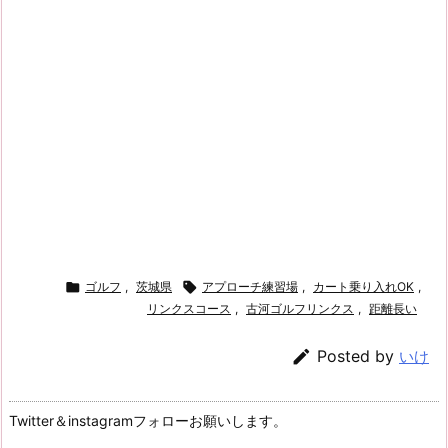

ゴルフ
,
茨城県

アプローチ練習場
,
カート乗り入れOK
,
リンクスコース
,
古河ゴルフリンクス
,
距離長い

Posted by
いけ
Twitter＆instagramフォローお願いします。