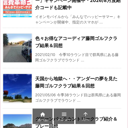
ー」キャンペーン開催中・2026/8月度紹
介コードも記載中
イオンモバイルから「みんなでハッピーサマー」キ
ャンペーンが開催中、指定のスマホが ...
色々お得なアコーディア藤岡ゴルフクラ
ブ結果＆回想
2021/02/10 今季10ラウンド目で群馬県にある藤
岡ゴルフクラブでラウンド ...
天国から地獄へ・・アンダーの夢を見た
藤岡ゴルフクラブ結果＆回想
2021/05/06 今季38ラウンド目は群馬県にある藤岡
ゴルフクラブでラウンド ...



グリーンパークカントリークラブ紹介＆
メニュー
上へ
ホーム
プレー回想