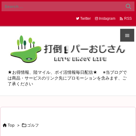

Twitter
Instagram
RSS


メニュ

サイド
★お得情報、陸マイル、ポイ活情報毎日配信★ ※当ブログで
は商品・サービスのリンク先にプロモーションを含みます、ご

了承ください
前へ

次へ

検索

Top
>

ゴルフ