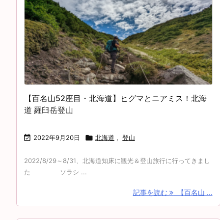
【百名山52座目・北海道】ヒグマとニアミス！北海
道 羅臼岳登山

2022年9月20日

北海道
,
登山
2022/8/29～8/31、北海道知床に観光＆登山旅行に行ってきまし
た ソラシ ...
記事を読む
【百名山 ...