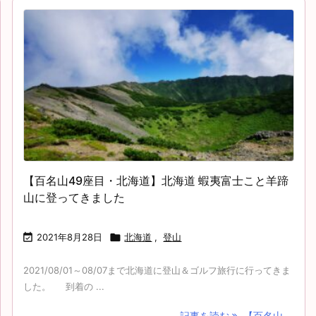
【百名山49座目・北海道】北海道 蝦夷富士こと羊蹄
山に登ってきました

2021年8月28日

北海道
,
登山
2021/08/01～08/07まで北海道に登山＆ゴルフ旅行に行ってきま
した。 到着の ...
記事を読む
【百名山 ...