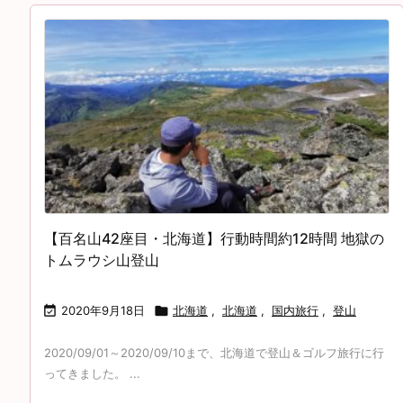
【百名山42座目・北海道】行動時間約12時間 地獄の
トムラウシ山登山

2020年9月18日

北海道
,
北海道
,
国内旅行
,
登山
2020/09/01～2020/09/10まで、北海道で登山＆ゴルフ旅行に行
ってきました。 ...