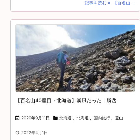
記事を読む
【百名山 ...
【百名山40座目・北海道】暴風だった十勝岳

2020年9月11日

北海道
,
北海道
,
国内旅行
,
登山

2022年4月1日