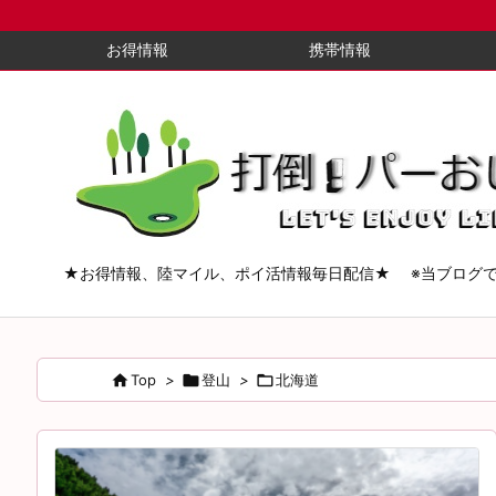
お得情報
携帯情報
★お得情報、陸マイル、ポイ活情報毎日配信★ ※当ブログ

Top
>

登山
>

北海道