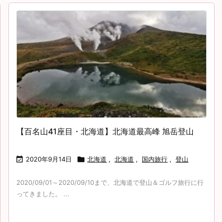
【百名山41座目・北海道】北海道最高峰 旭岳登山

2020年9月14日

北海道
,
北海道
,
国内旅行
,
登山
2020/09/01～2020/09/10まで、北海道で登山＆ゴルフ旅行に行
ってきました。 ...