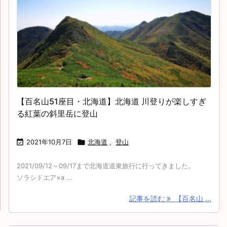
【百名山51座目・北海道】北海道 川登りが楽しすぎ
る紅葉の斜里岳に登山

2021年10月7日

北海道
,
登山
2021/09/12～09/17まで北海道道東旅行に行ってきました。
ソラシドエア×a ...
記事を読む
【百名山 ...