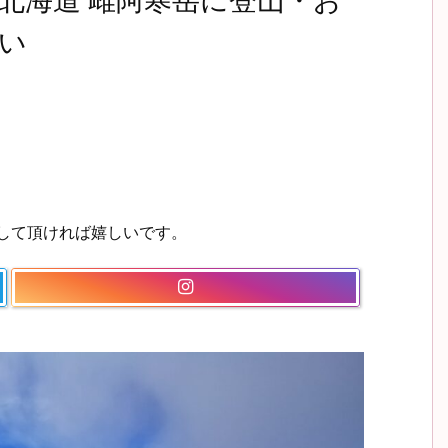
北海道 雌阿寒岳に登山・お
い
ーして頂ければ嬉しいです。