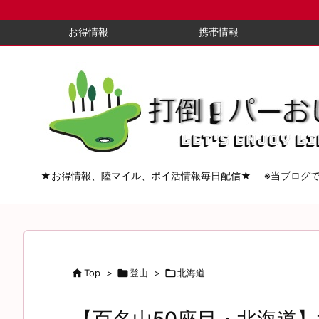
お得情報
携帯情報
★お得情報、陸マイル、ポイ活情報毎日配信★ ※当ブログ

Top
>

登山
>

北海道