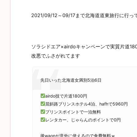
2021/09/12～09/17まで北海道道東旅行に行
ソラシドエア×airdoキャンペーンで実質片道
改悪でふさがれてます
先日いった北海道女満別5泊6日
airdo技で片道1800円
屈斜路プリンスホテル4泊、hafhで5960円
プリンスポイントで一泊無料
レンタカー、じゃらんのポイントで0円
後waonが意外に使えるので食費無料ｗ