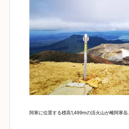
阿寒に位置する標高1,499mの活火山が雌阿寒