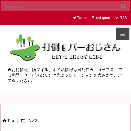

Twitter
Instagram
RSS


メニュ

サイド
★お得情報、陸マイル、ポイ活情報毎日配信★ ※当ブログで
は商品・サービスのリンク先にプロモーションを含みます、ご

了承ください
前へ

次へ

検索

Top
>

ゴルフ