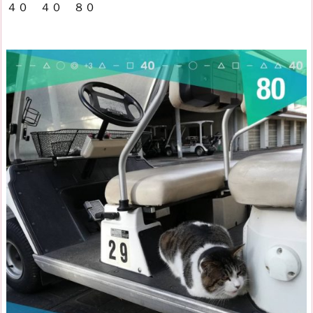
４０ ４０ ８０