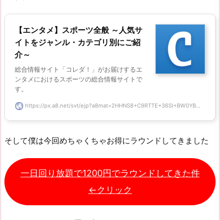
【エンタメ】スポーツ全般 ～人気サ
イトをジャンル・カテゴリ別にご紹
介～
総合情報サイト「コレダ！」がお届けするエ
ンタメにおけるスポーツの総合情報サイトで
す。
https://px.a8.net/svt/ejp?a8mat=2HHNS8+C9RTTE+36SI+BW0YB...
そして僕は今回めちゃくちゃお得にラウンドしてきました
一日回り放題で1200円でラウンドしてきた件
←クリック