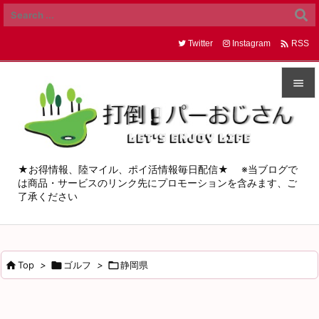

Twitter
Instagram
RSS


メニュ

サイド
★お得情報、陸マイル、ポイ活情報毎日配信★ ※当ブログで
は商品・サービスのリンク先にプロモーションを含みます、ご

了承ください
前へ

次へ


Top
>

ゴルフ
>

静岡県
検索