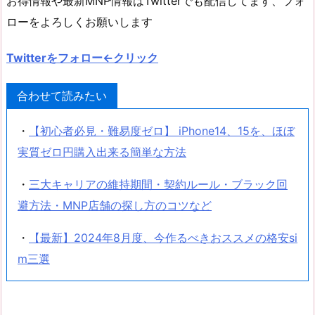
お得情報や最新MNP情報はTwitterでも配信してます、フォ
ローをよろしくお願いします
Twitterをフォロー←クリック
合わせて読みたい
・
【初心者必見・難易度ゼロ】 iPhone14、15を、ほぼ
実質ゼロ円購入出来る簡単な方法
・
三大キャリアの維持期間・契約ルール・ブラック回
避方法・MNP店舗の探し方のコツなど
・
【最新】2024年8月度、今作るべきおススメの格安si
m三選