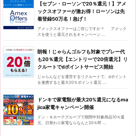
【セブン・ローソンで20％還元！】アメ
ックスオファーが激お得！ローソンは先
着登録50万名！急げ！
アメックスオファーはご存じですか？ アメック
スを使うと還元されるキャンペーン ...
朗報！じゃらんゴルフも対象でプレー代
も20％還元【エントリーで20倍還元】リ
クルートでdポイントサービス開始
じゃらんなどを運営するリクルートで、dポイント
を連携すると最大20％ポイント還元 ...
ドンキで家電類が最大20%還元になるma
jica家電キャンペーン開催
ドン・キホーテグループで期間中対象商品10％還
元、日替わり家電ならなんと20％即 ...