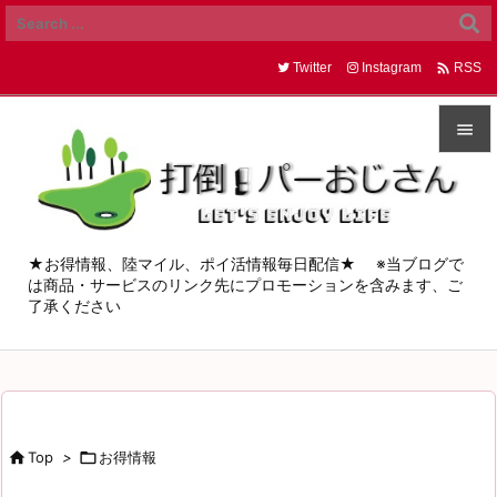

Twitter
Instagram
RSS


メニュ

サイド
★お得情報、陸マイル、ポイ活情報毎日配信★ ※当ブログで
は商品・サービスのリンク先にプロモーションを含みます、ご

了承ください
前へ

次へ

検索

Top
>

お得情報