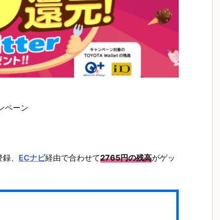
ンペーン
登録、
ECナビ
経由で合わせて
2765円の残高
がゲッ