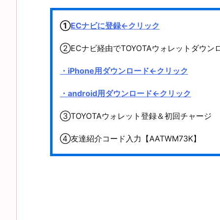
①
ECナビに登録←クリック
②ECナビ経由でTOYOTAウォレットダウンロ
・iPhone用ダウンロード←クリック
・android用ダウンロード←クリック
③TOYOTAウォレット登録＆初回チャージ E
④友達紹介コード入力【AATWM73K】