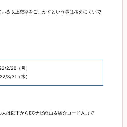
いている以上確率をごまかすという事は考えにくいで
2/2/28（月）
2/3/31（木）
の人は以下からECナビ経由＆紹介コード入力で