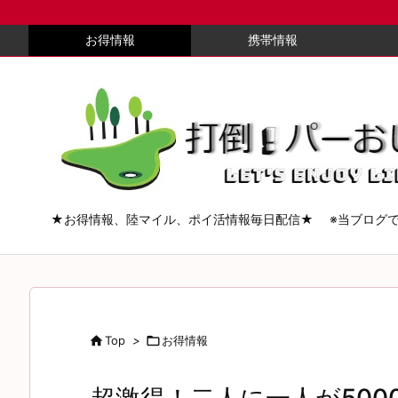
お得情報
携帯情報
★お得情報、陸マイル、ポイ活情報毎日配信★ ※当ブログ

Top
>

お得情報