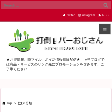

Twitter
Instagram
RSS


メニュ

サイド
★お得情報、陸マイル、ポイ活情報毎日配信★ ※当ブログで
は商品・サービスのリンク先にプロモーションを含みます、ご

了承ください
前へ

次へ

検索

Top
>

未分類