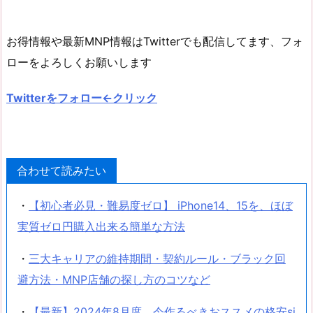
お得情報や最新MNP情報はTwitterでも配信してます、フォ
ローをよろしくお願いします
Twitterをフォロー←クリック
合わせて読みたい
・
【初心者必見・難易度ゼロ】 iPhone14、15を、ほぼ
実質ゼロ円購入出来る簡単な方法
・
三大キャリアの維持期間・契約ルール・ブラック回
避方法・MNP店舗の探し方のコツなど
・
【最新】2024年8月度、今作るべきおススメの格安si