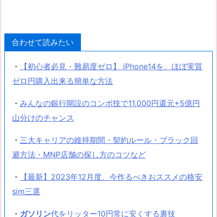
合わせて読みたい
・
【初心者必見・難易度ゼロ】 iPhone14を、ほぼ実質
ゼロ円購入出来る簡単な方法
・
みんなの銀行開設のコンボ技で11,000円還元+5億円
山分けのチャンス
・
三大キャリアの維持期間・契約ルール・ブラック回
避方法・MNP店舗の探し方のコツなど
・
【最新】2023年12月度、今作るべきおススメの格安
sim三選
・
ガソリン
代をリッター10円常に安くする裏技