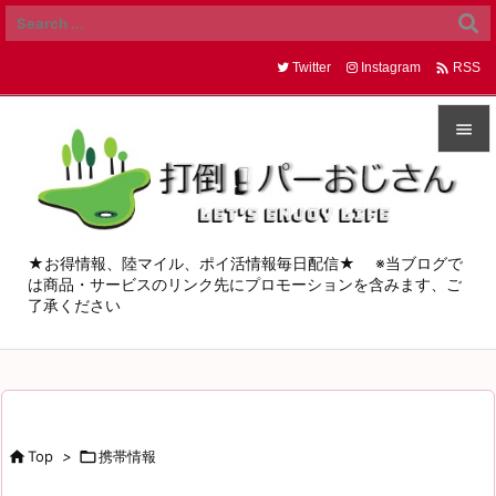

Twitter
Instagram
RSS


メニュ

サイド
★お得情報、陸マイル、ポイ活情報毎日配信★ ※当ブログで
は商品・サービスのリンク先にプロモーションを含みます、ご

了承ください
前へ

次へ

検索

Top
>

携帯情報