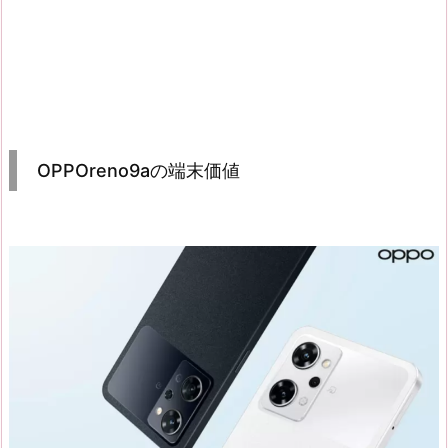
OPPOreno9aの端末価値