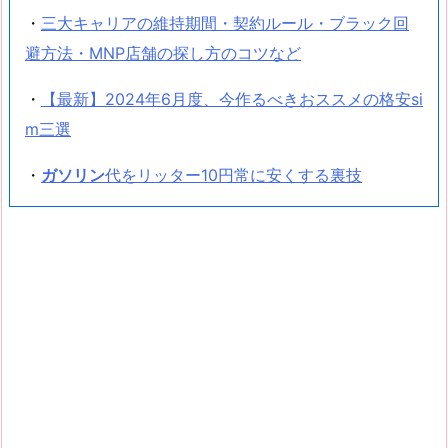
・
三大キャリアの維持期間・契約ルール・ブラック回
避方法・MNP店舗の探し方のコツなど
・
【最新】2024年6月度、今作るべきおススメの格安si
m三選
・
ガソリン
代をリッター10円常に安くする裏技