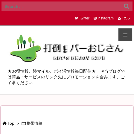

Twitter
Instagram
RSS


メニュ

サイド
★お得情報、陸マイル、ポイ活情報毎日配信★ ※当ブログで
は商品・サービスのリンク先にプロモーションを含みます、ご

了承ください
前へ

次へ

検索

Top
>

携帯情報