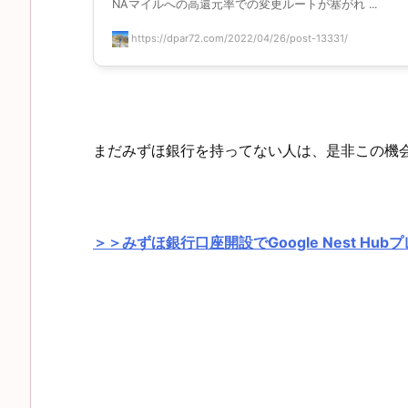
NAマイルへの高還元率での変更ルートが塞がれ ...
https://dpar72.com/2022/04/26/post-13331/
まだみずほ銀行を持ってない人は、是非この機
＞＞みずほ銀行口座開設でGoogle Nest Hu