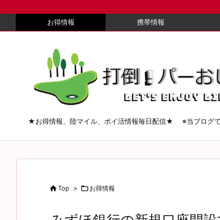
お得情報
携帯情報
★お得情報、陸マイル、ポイ活情報毎日配信★ ※当ブログ

Top
>

お得情報