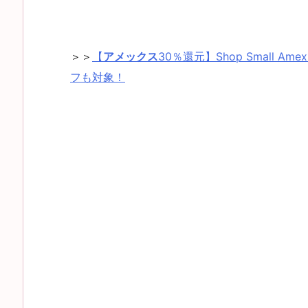
＞＞
【
アメックス
30％還元】Shop Small
フも対象！