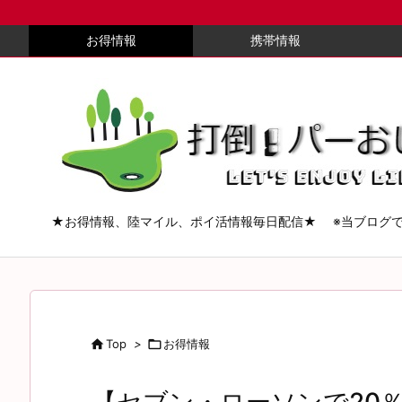
お得情報
携帯情報
★お得情報、陸マイル、ポイ活情報毎日配信★ ※当ブログ

Top
>

お得情報