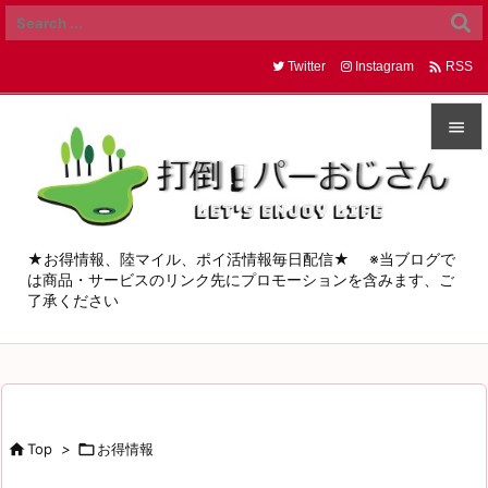

Twitter
Instagram
RSS


メニュ

サイド
★お得情報、陸マイル、ポイ活情報毎日配信★ ※当ブログで
は商品・サービスのリンク先にプロモーションを含みます、ご

了承ください
前へ

次へ

検索

Top
>

お得情報