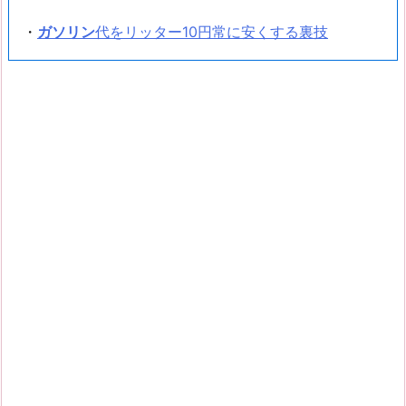
・
ガソリン
代をリッター10円常に安くする裏技