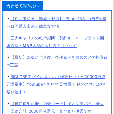
合わせて読みたい
・
【初心者必見・難易度ゼロ】 iPhone13を、ほぼ実質
ゼロ円購入出来る簡単な方法
・
三大キャリアの維持期間・契約ルール・ブラック回
避方法・
MNP
店舗の探し方のコツなど
・
【最新】2022年1月度、今作るべきおススメの格安si
m三選
・
BIGLOBEモバイルスマホ【端末セットが20000円還
元増量中】Youtubeも無料で見放題！ 秋のスマホお得
祭開催中！
・
【最短速射可能・紹介コード】イオンモバイル最大
一回線合計12000円分還元 まだまだ優秀です