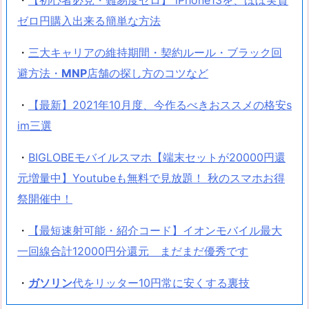
ゼロ円購入出来る簡単な方法
・
三大キャリアの維持期間・契約ルール・ブラック回
避方法・
MNP
店舗の探し方のコツなど
・
【最新】2021年10月度、今作るべきおススメの格安s
im三選
・
BIGLOBEモバイルスマホ【端末セットが20000円還
元増量中】Youtubeも無料で見放題！ 秋のスマホお得
祭開催中！
・
【最短速射可能・紹介コード】イオンモバイル最大
一回線合計12000円分還元 まだまだ優秀です
・
ガソリン
代をリッター10円常に安くする裏技