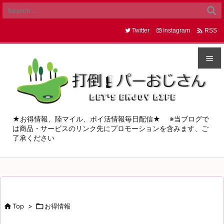

Twitter
Instagram
RSS


メニュ

サイド
★お得情報、陸マイル、ポイ活情報毎日配信★ ※当ブログで
は商品・サービスのリンク先にプロモーションを含みます、ご

了承ください
前へ

次へ

検索

Top
>

お得情報