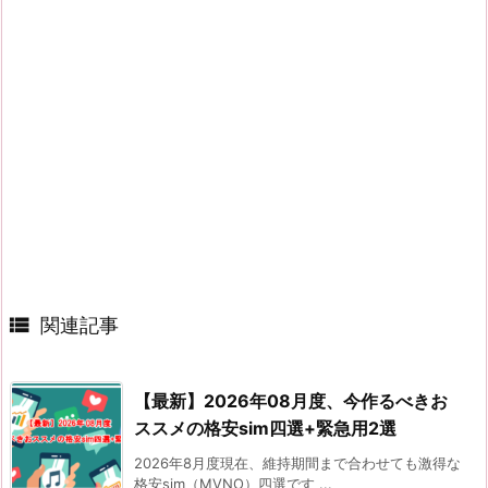

関連記事
【最新】2026年08月度、今作るべきお
ススメの格安sim四選+緊急用2選
2026年8月度現在、維持期間まで合わせても激得な
格安sim（MVNO）四選です ...