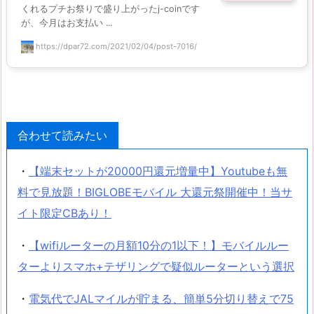
くれるプチお祭りで盛り上がったj-coinです
が、今月はお支払い ...
https://dpar72.com/2021/02/04/post-7016/
合わせて読みたい
・
【端末セットが20000円還元増量中】Youtubeも無
料で見放題！BIGLOBEモバイル 大還元祭開催中！当サ
イト限定CBあり！
・
【wifiルーターの月額10分の1以下！】モバイルルー
ターよりスマホ+テザリングで疑似ルーターという選択
・
電気代でJALマイルが貯まる、簡単5分切り替えで75