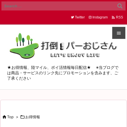

Twitter
Instagram
RSS


メニュ

サイド
★お得情報、陸マイル、ポイ活情報毎日配信★ ※当ブログで
は商品・サービスのリンク先にプロモーションを含みます、ご

了承ください
前へ

次へ

検索

Top
>

お得情報