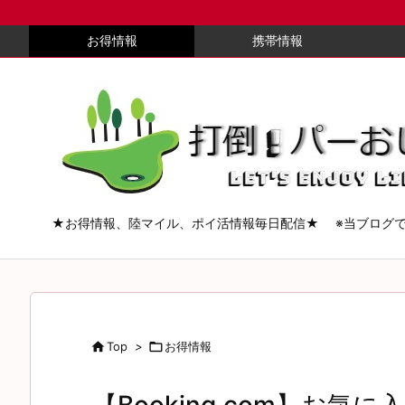
お得情報
携帯情報
★お得情報、陸マイル、ポイ活情報毎日配信★ ※当ブログ

Top
>

お得情報