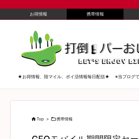
お得情報
携帯情報
★お得情報、陸マイル、ポイ活情報毎日配信★ ※当ブログ

Top
>

携帯情報