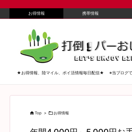
お得情報
携帯情報
★お得情報、陸マイル、ポイ活情報毎日配信★ ※当ブログ

Top
>

お得情報