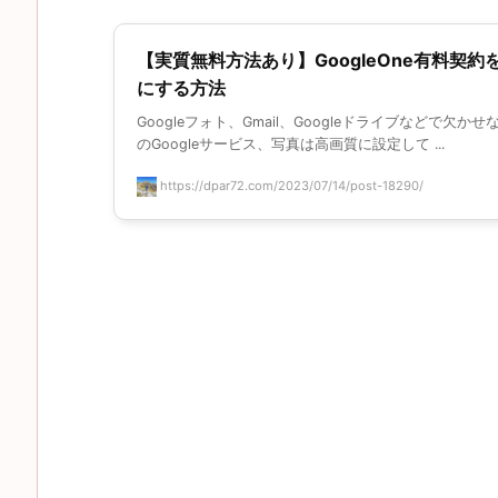
【実質無料方法あり】GoogleOne有料契約
にする方法
Googleフォト、Gmail、Googleドライブなどで欠か
のGoogleサービス、写真は高画質に設定して ...
https://dpar72.com/2023/07/14/post-18290/