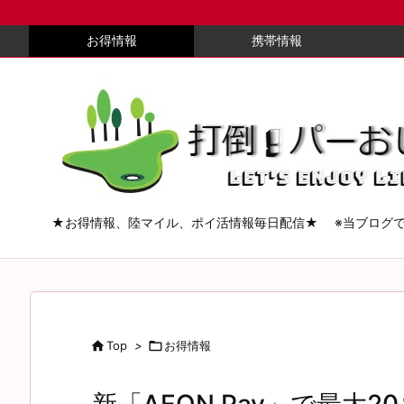
お得情報
携帯情報
★お得情報、陸マイル、ポイ活情報毎日配信★ ※当ブログ

Top
>

お得情報