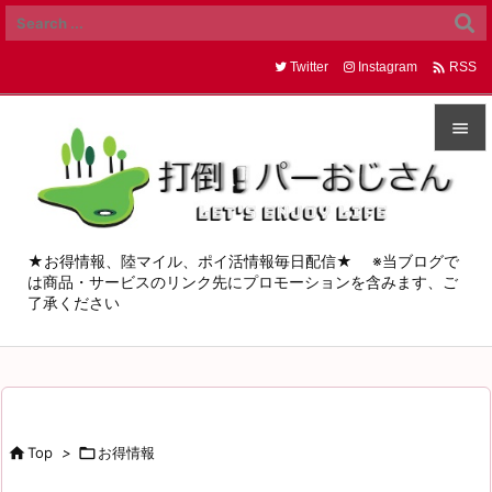

Twitter
Instagram
RSS


メニュ

サイド
★お得情報、陸マイル、ポイ活情報毎日配信★ ※当ブログで
は商品・サービスのリンク先にプロモーションを含みます、ご

了承ください
前へ

次へ

検索

Top
>

お得情報