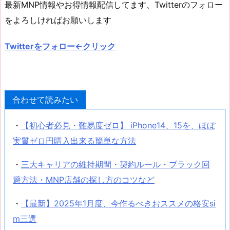
最新MNP情報やお得情報配信してます、Twitterのフォロー
をよろしければお願いします
Twitterをフォロー←クリック
合わせて読みたい
・
【初心者必見・難易度ゼロ】 iPhone14、15を、ほぼ
実質ゼロ円購入出来る簡単な方法
・
三大キャリアの維持期間・契約ルール・ブラック回
避方法・MNP店舗の探し方のコツなど
・
【最新】2025年1月度、今作るべきおススメの格安si
m三選