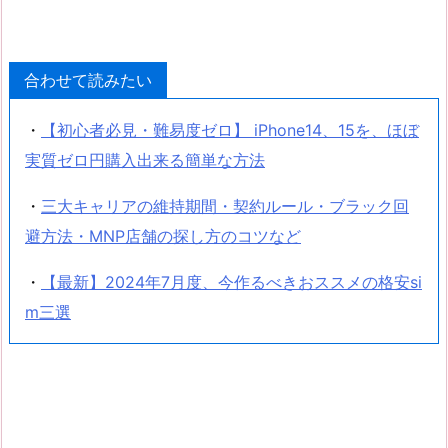
合わせて読みたい
・
【初心者必見・難易度ゼロ】 iPhone14、15を、ほぼ
実質ゼロ円購入出来る簡単な方法
・
三大キャリアの維持期間・契約ルール・ブラック回
避方法・MNP店舗の探し方のコツなど
・
【最新】2024年7月度、今作るべきおススメの格安si
m三選