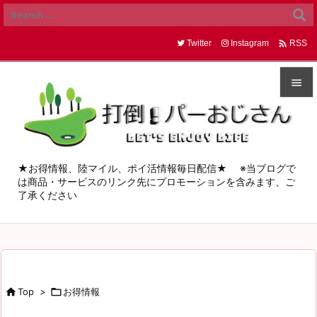

Twitter
Instagram
RSS


メニュ

サイド
★お得情報、陸マイル、ポイ活情報毎日配信★ ※当ブログで
は商品・サービスのリンク先にプロモーションを含みます、ご

了承ください
前へ

次へ

検索

Top
>

お得情報