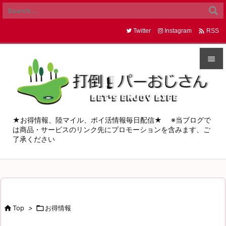

Twitter
Instagram
RSS


メニュ

サイド
★お得情報、陸マイル、ポイ活情報毎日配信★ ※当ブログで
は商品・サービスのリンク先にプロモーションを含みます、ご

了承ください
前へ

次へ

検索

Top
>

お得情報