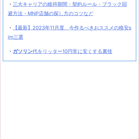
・
三大キャリアの維持期間・契約ルール・ブラック回
避方法・MNP店舗の探し方のコツなど
・
【最新】2023年11月度、今作るべきおススメの格安s
im三選
・
ガソリン
代をリッター10円常に安くする裏技