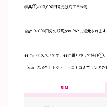
特典①の13,000円還元は終了日未定
合計13､000円分の残高がauPAYに還元されます
esimがオススメです、esim乗り換えで特典①
【esimの場合】トクトク・コミコミプランのみ13,0