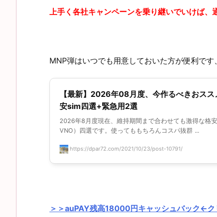
上手く各社キャンペーンを乗り継いでいけば、
MNP弾はいつでも用意しておいた方が便利です
【最新】2026年08月度、今作るべきおスス
安sim四選+緊急用2選
2026年8月度現在、維持期間まで合わせても激得な格安s
VNO）四選です。使ってももちろんコスパ抜群 ...
https://dpar72.com/2021/10/23/post-10791/
＞＞auPAY残高18000円キャッシュバック←