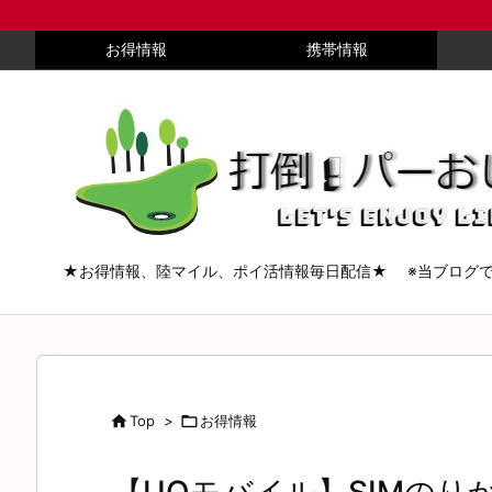
お得情報
携帯情報
★お得情報、陸マイル、ポイ活情報毎日配信★ ※当ブログ

Top
>

お得情報