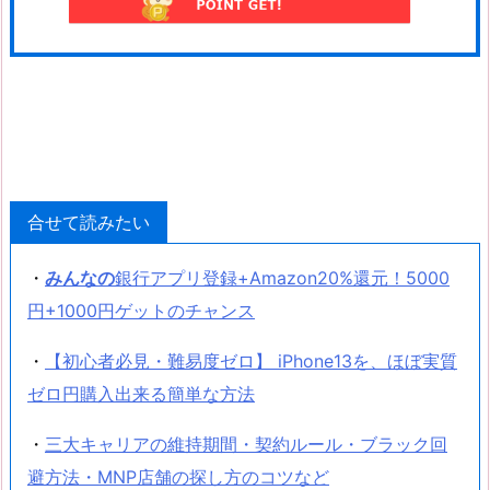
合せて読みたい
・
みんなの
銀行アプリ登録+Amazon20%還元！5000
円+1000円ゲットのチャンス
・
【初心者必見・難易度ゼロ】 iPhone13を、ほぼ実質
ゼロ円購入出来る簡単な方法
・
三大キャリアの維持期間・契約ルール・ブラック回
避方法・MNP店舗の探し方のコツなど