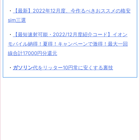
・
【最新】2022年12月度、今作るべきおススメの格安
sim三選
・
【最短速射可能・2022/12月度紹介コード】イオン
モバイル納得！夏得！キャンペーンで激得！最大一回
線合計17000円分還元
・
ガソリン
代をリッター10円常に安くする裏技