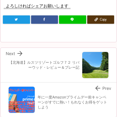
よろしければシェアお願いします
Copy

Next
【北海道】ルスツリゾートゴルフ７２ リバ
ーウッド・レビュー＆プレー記

Prev
年に一度Amazonプライムデー前キャンペ
ーンがすでに熱い！もれなくお得をゲット
しよう