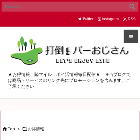

Twitter
Instagram
RSS


メニュ

サイド
★お得情報、陸マイル、ポイ活情報毎日配信★ ※当ブログで
は商品・サービスのリンク先にプロモーションを含みます、ご

了承ください
前へ

次へ

検索

Top
>

お得情報