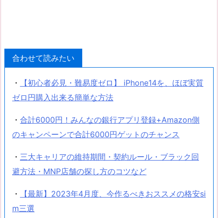
合わせて読みたい
・
【初心者必見・難易度ゼロ】 iPhone14を、ほぼ実質
ゼロ円購入出来る簡単な方法
・
合計6000円！みんなの銀行アプリ登録+Amazon側
のキャンペーンで合計6000円ゲットのチャンス
・
三大キャリアの維持期間・契約ルール・ブラック回
避方法・MNP店舗の探し方のコツなど
・
【最新】2023年4月度、今作るべきおススメの格安si
m三選