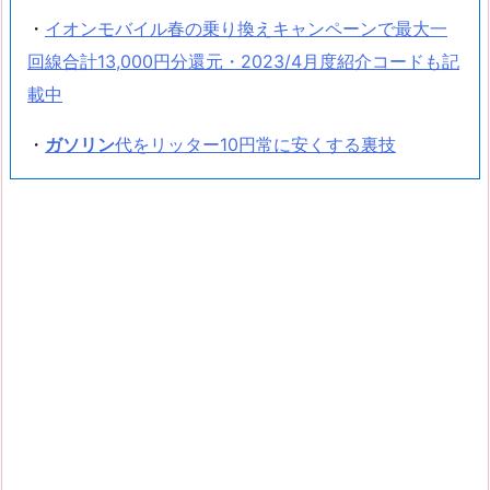
・
イオンモバイル春の乗り換えキャンペーンで最大一
回線合計13,000円分還元・2023/4月度紹介コードも記
載中
・
ガソリン
代をリッター10円常に安くする裏技