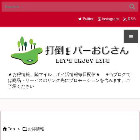

Twitter
Instagram
RSS


メニュ

サイド
★お得情報、陸マイル、ポイ活情報毎日配信★ ※当ブログで
は商品・サービスのリンク先にプロモーションを含みます、ご

了承ください
前へ

次へ

検索

Top
>

お得情報