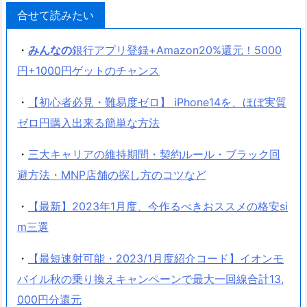
合せて読みたい
・
みんなの
銀行アプリ登録+Amazon20%還元！5000
円+1000円ゲットのチャンス
・
【初心者必見・難易度ゼロ】 iPhone14を、ほぼ実質
ゼロ円購入出来る簡単な方法
・
三大キャリアの維持期間・契約ルール・ブラック回
避方法・MNP店舗の探し方のコツなど
・
【最新】2023年1月度、今作るべきおススメの格安si
m三選
・
【最短速射可能・2023/1月度紹介コード】イオンモ
バイル秋の乗り換えキャンペーンで最大一回線合計13,
000円分還元