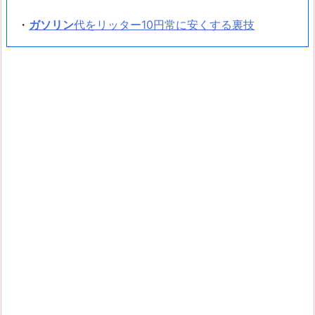
・
ガソリン
代をリッター10円常に安くする裏技