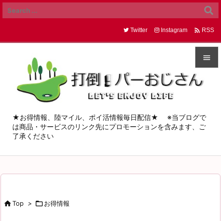

Twitter
Instagram
RSS


メニュ

サイド
★お得情報、陸マイル、ポイ活情報毎日配信★ ※当ブログで
は商品・サービスのリンク先にプロモーションを含みます、ご

了承ください
前へ

次へ

検索

Top
>

お得情報