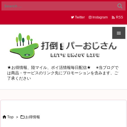

Twitter
Instagram
RSS


メニュ

サイド
★お得情報、陸マイル、ポイ活情報毎日配信★ ※当ブログで
は商品・サービスのリンク先にプロモーションを含みます、ご

了承ください
前へ

次へ

検索

Top
>

お得情報