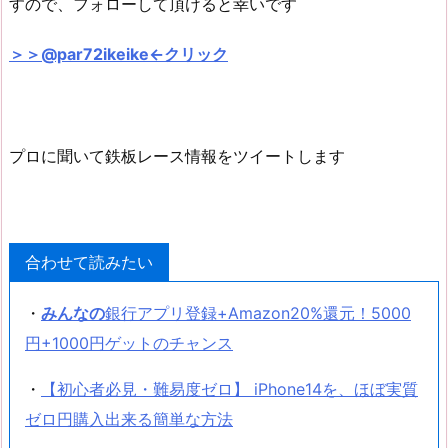
すので、フォローして頂けると幸いです
＞＞@par72ikeike←クリック
プロに聞いて鉄板レース情報をツイートします
合わせて読みたい
・
みんなの
銀行アプリ登録+Amazon20%還元！5000
円+1000円ゲットのチャンス
・
【初心者必見・難易度ゼロ】 iPhone14を、ほぼ実質
ゼロ円購入出来る簡単な方法