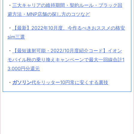
・
三大キャリアの維持期間・契約ルール・ブラック回
避方法・MNP店舗の探し方のコツなど
・
【最新】2022年10月度、今作るべきおススメの格安
sim三選
・
【最短速射可能・2022/10月度紹介コード】イオン
モバイル秋の乗り換えキャンペーンで最大一回線合計1
3,000円分還元
・
ガソリン
代をリッター10円常に安くする裏技