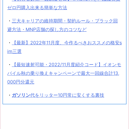
ゼロ円購入出来る簡単な方法
・
三大キャリアの維持期間・契約ルール・ブラック回
避方法・MNP店舗の探し方のコツなど
・
【最新】2022年11月度、今作るべきおススメの格安s
im三選
・
【最短速射可能・2022/11月度紹介コード】イオンモ
バイル秋の乗り換えキャンペーンで最大一回線合計13,
000円分還元
・
ガソリン
代をリッター10円常に安くする裏技