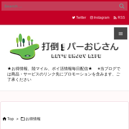

Twitter
Instagram
RSS


メニュ

サイド
★お得情報、陸マイル、ポイ活情報毎日配信★ ※当ブログで
は商品・サービスのリンク先にプロモーションを含みます、ご

了承ください
前へ

次へ

検索

Top
>

お得情報