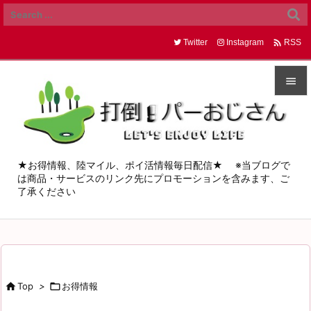

Twitter
Instagram
RSS


メニュ

サイド
★お得情報、陸マイル、ポイ活情報毎日配信★ ※当ブログで
は商品・サービスのリンク先にプロモーションを含みます、ご

了承ください
前へ

次へ

検索

Top
>

お得情報