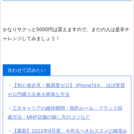
かなりサクっと5000円は貰えますので、まだの人は是非チ
ャレンジしてみましょう！
合わせて読みたい
・
【初心者必見・難易度ゼロ】 iPhone13を、ほぼ実質
ゼロ円購入出来る簡単な方法
・
三大キャリアの維持期間・契約ルール・ブラック回
避方法・MNP店舗の探し方のコツなど
・
【最新】2022年9月度、今作るべきおススメの格安si