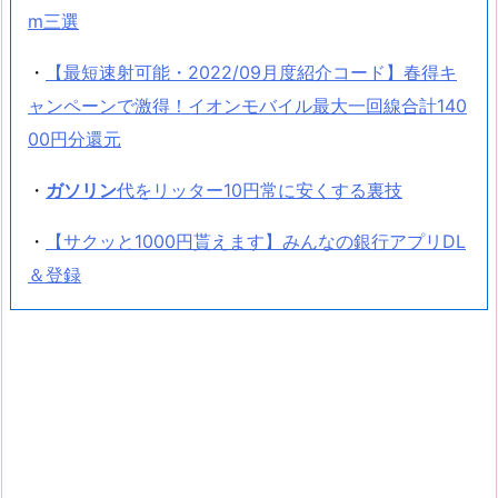
m三選
・
【最短速射可能・2022/09月度紹介コード】春得キ
ャンペーンで激得！イオンモバイル最大一回線合計140
00円分還元
・
ガソリン
代をリッター10円常に安くする裏技
・
【サクッと1000円貰えます】みんなの銀行アプリDL
＆登録