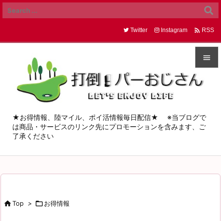

Twitter
Instagram
RSS


メニュ

サイド
★お得情報、陸マイル、ポイ活情報毎日配信★ ※当ブログで
は商品・サービスのリンク先にプロモーションを含みます、ご

了承ください
前へ

次へ

検索

Top
>

お得情報