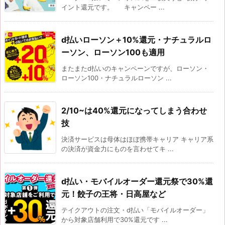
イント還元です。 キャンペー ...
d払いローソン＋10%還元・ナチュラルロ
ーソン、ローソン100も適用
またまたd払いのキャンペーンですが、ローソン・
ローソン100・ナチュラルローソン ...
2/10~は40%還元になってしまう合わせ
技
決済サービスは母体はほぼ携帯キャリア キャリア系
の決済が資金力にものを言わせてキ ...
d払い・モバイルオーダー還元祭で30%還
元！餃子の王将・日高屋など
テイクアウトの注文・d払い「モバイルオーダー」
から対象店舗利用で30%還元です ...