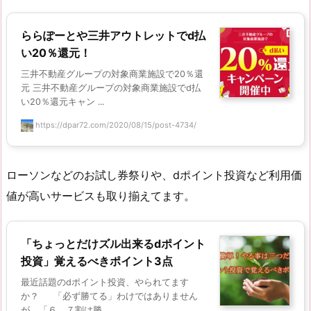
ららぽーとや三井アウトレットでd払
い20％還元！
三井不動産グループの対象商業施設で20％還
元 三井不動産グループの対象商業施設でd払
い20％還元キャン ...
https://dpar72.com/2020/08/15/post-4734/
ローソンなどのお試し券祭りや、dポイント投資など利用価
値が高いサービスも取り揃えてます。
「ちょっとだけズル出来るdポイント
投資」覚えるべきポイント3点
最近話題のdポイント投資、やられてます
か？ 「必ず勝てる」わけではありません
が、「６，７割は勝 ...