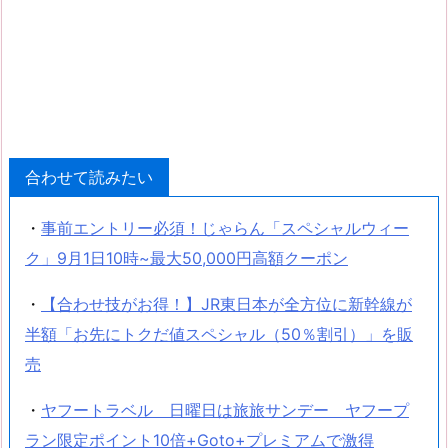
合わせて読みたい
・
事前エントリー必須！じゃらん「スペシャルウィー
ク」9月1日10時~最大50,000円高額クーポン
・
【合わせ技がお得！】JR東日本が全方位に新幹線が
半額「お先にトクだ値スペシャル（50％割引）」を販
売
・
ヤフートラベル 日曜日は旅旅サンデー ヤフープ
ラン限定ポイント10倍+Goto+プレミアムで激得