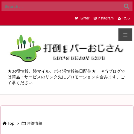

Twitter
Instagram
RSS


メニュ

サイド
★お得情報、陸マイル、ポイ活情報毎日配信★ ※当ブログで
は商品・サービスのリンク先にプロモーションを含みます、ご

了承ください
前へ

次へ

検索

Top
>

お得情報