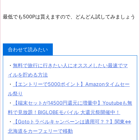
最低でも500Pは貰えますので、どんどん試してみましょう
合わせて読みたい
・
無料で旅行に行きたい人にオススメしたい最速でマ
イルを貯める方法
・
【エントリーで5000ポイント】Amazonタイムセー
ル祭り
・
【端末セットが14500円還元に増量中】Youtubeも無
料で見放題！BIGLOBEモバイル 大還元祭開催中！
・
【Gotoトラベルキャンペーンは適用可？？】関東⇔
北海道をカーフェリーで移動