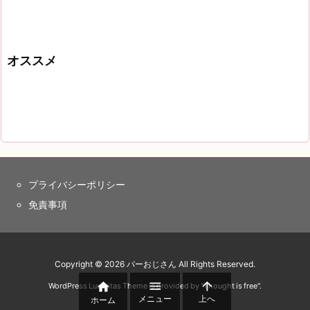
オススメ
プライバシーポリシー
免責事項
Copyright ©
2026
パーおじさん
All Rights Reserved.



WordPress Luxeritas Theme is provided by "
Thought is free
".
メニュー
上へ
ホーム