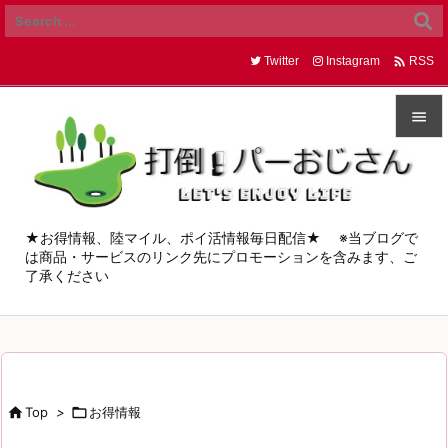

Twitter
Instagram
RSS


メニュ

サイド
★お得情報、陸マイル、ポイ活情報毎日配信★ ※当ブログで
は商品・サービスのリンク先にプロモーションを含みます、ご

了承ください
前へ

次へ

検索

Top
>

お得情報