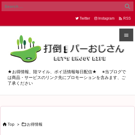

Twitter
Instagram
RSS


メニュ

サイド
★お得情報、陸マイル、ポイ活情報毎日配信★ ※当ブログで
は商品・サービスのリンク先にプロモーションを含みます、ご

了承ください
前へ

次へ

検索

Top
>

お得情報