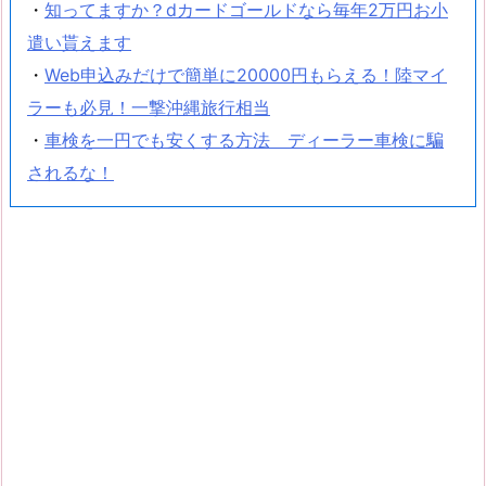
・
知ってますか？dカードゴールドなら毎年2万円お小
遣い貰えます
・
Web申込みだけで簡単に20000円もらえる！陸マイ
ラーも必見！一撃沖縄旅行相当
・
車検を一円でも安くする方法 ディーラー車検に騙
されるな！