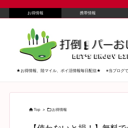
お得情報
携帯情報
★お得情報、陸マイル、ポイ活情報毎日配信★ ※当ブログ

Top
>

お得情報