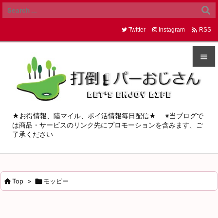

Twitter
Instagram
RSS


メニュ

サイド
★お得情報、陸マイル、ポイ活情報毎日配信★ ※当ブログで
は商品・サービスのリンク先にプロモーションを含みます、ご

了承ください
前へ

次へ


Top
>

モッピー
検索