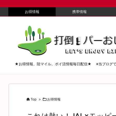
お得情報
携帯情報
★お得情報、陸マイル、ポイ活情報毎日配信★ ※当ブログ

Top
>

お得情報