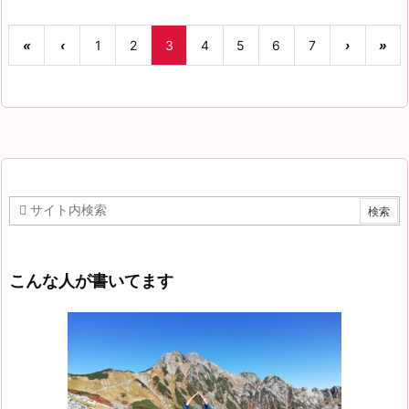
«
‹
1
2
3
4
5
6
7
›
»
こんな人が書いてます