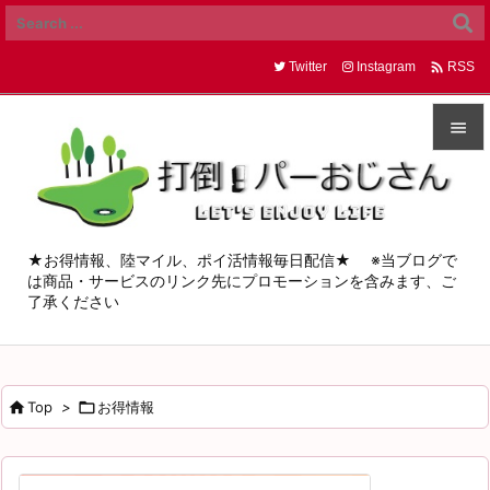

Twitter
Instagram
RSS


メニュ

サイド
★お得情報、陸マイル、ポイ活情報毎日配信★ ※当ブログで
は商品・サービスのリンク先にプロモーションを含みます、ご

了承ください
前へ

次へ


Top
>

お得情報
検索