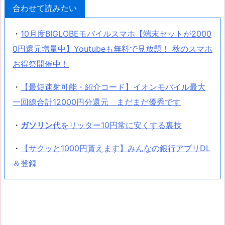
合わせて読みたい
・
10月度BIGLOBEモバイルスマホ【端末セットが2000
0円還元増量中】Youtubeも無料で見放題！ 秋のスマホ
お得祭開催中！
・
【最短速射可能・紹介コード】イオンモバイル最大
一回線合計12000円分還元 まだまだ優秀です
・
ガソリン
代をリッター10円常に安くする裏技
・
【サクッと1000円貰えます】みんなの銀行アプリDL
＆登録