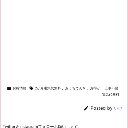

お得情報

2か月電気代無料
,
おうちでんき
,
お得か
,
工事不要
,
電気代無料

Posted by
いけ
Twitter＆instagramフォローお願いします。