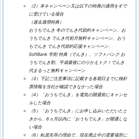
（2）
本キャンペーン又は以下の特典の適用をすで
に受けている場合
（過去適用特典）
おうちでんき 冬のでんき代節約キャンペーン、お
うちでんき でんき代初月無料キャンペーン、おう
ちでんき でんき代節約応援キャンペーン、
SoftBank 学割 特典（でんき）、ソフトバンク お
うちでんき割、平成最後にのりかえトク！でんき
代まるっと無料キャンペーン
（3）
下記ご注意事項に記載する各期日までに検針
票情報を当社が確認できなかった場合
（4）
「おうちでんき」を電気の開通前にキャンセ
ルした場合
（5）
「おうちでんき」にお申し込みいただいたと
きから、6ヵ月以内に「おうちでんき」が開通しな
い場合
（6）
転居先等の理由で、現在廃止中の需要場所に