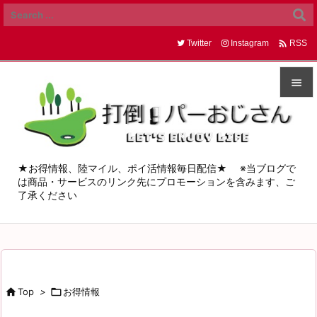

Twitter
Instagram
RSS


メニュ

サイド
★お得情報、陸マイル、ポイ活情報毎日配信★ ※当ブログで
は商品・サービスのリンク先にプロモーションを含みます、ご

了承ください
前へ

次へ

検索

Top
>

お得情報