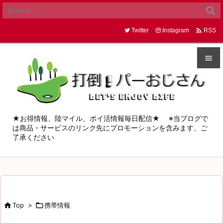

Twitter
Instagram
RSS


メニュ

サイド
★お得情報、陸マイル、ポイ活情報毎日配信★ ※当ブログで
は商品・サービスのリンク先にプロモーションを含みます、ご

了承ください
前へ

次へ

検索

Top
>

携帯情報