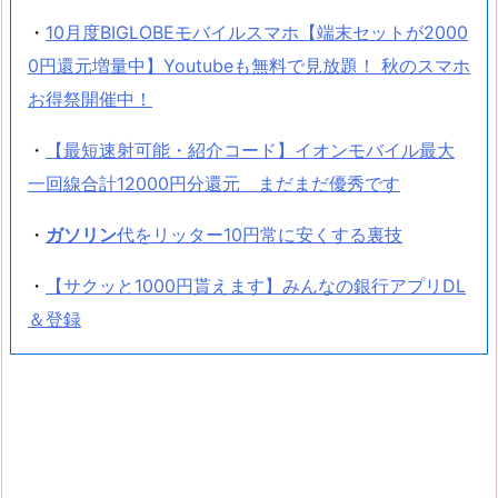
・
10月度BIGLOBEモバイルスマホ【端末セットが2000
0円還元増量中】Youtubeも無料で見放題！ 秋のスマホ
お得祭開催中！
・
【最短速射可能・紹介コード】イオンモバイル最大
一回線合計12000円分還元 まだまだ優秀です
・
ガソリン
代をリッター10円常に安くする裏技
・
【サクッと1000円貰えます】みんなの銀行アプリDL
＆登録