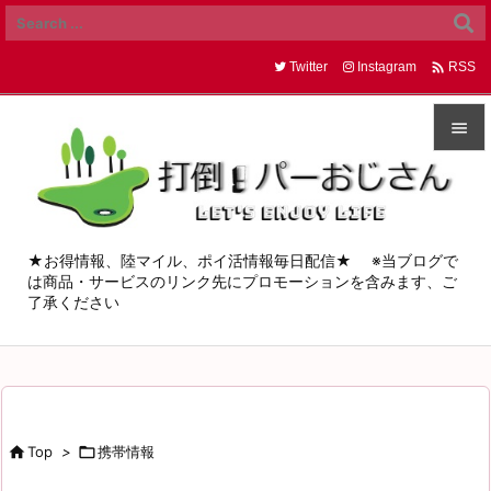

Twitter
Instagram
RSS


メニュ

サイド
★お得情報、陸マイル、ポイ活情報毎日配信★ ※当ブログで
は商品・サービスのリンク先にプロモーションを含みます、ご

了承ください
前へ

次へ

検索

Top
>

携帯情報