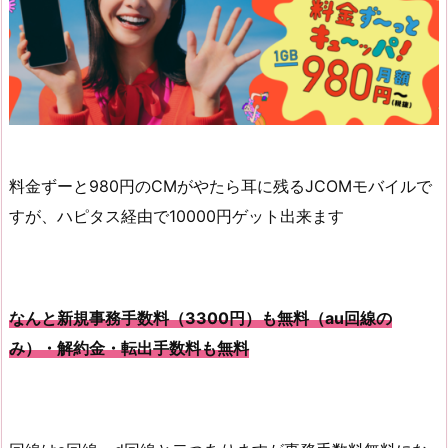
料金ずーと980円のCMがやたら耳に残るJCOMモバイルで
すが、ハピタス経由で10000円ゲット出来ます
なんと新規事務手数料（3300円）も無料（au回線の
み
）
・解約金・転出手数料も無料