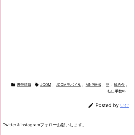

携帯情報

JCOM
,
JCOMモバイル
,
MNP転出
,
罠
,
解約金
,
転出手数料

Posted by
いけ
Twitter＆instagramフォローお願いします。