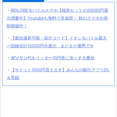
・
BIGLOBEモバイルスマホ【端末セットが20000円還
元増量中】Youtubeも無料で見放題！ 秋のスマホお得
祭開催中！
・
【最短速射可能・紹介コード】イオンモバイル最大
一回線合計12000円分還元 まだまだ優秀です
・
ガソリン
代をリッター10円常に安くする裏技
・
【サクッと1000円貰えます】みんなの銀行アプリDL
＆登録