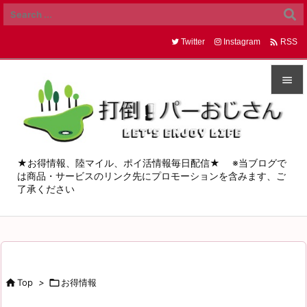

Twitter
Instagram
RSS


メニュ

サイド
★お得情報、陸マイル、ポイ活情報毎日配信★ ※当ブログで
は商品・サービスのリンク先にプロモーションを含みます、ご

了承ください
前へ

次へ

検索

Top
>

お得情報