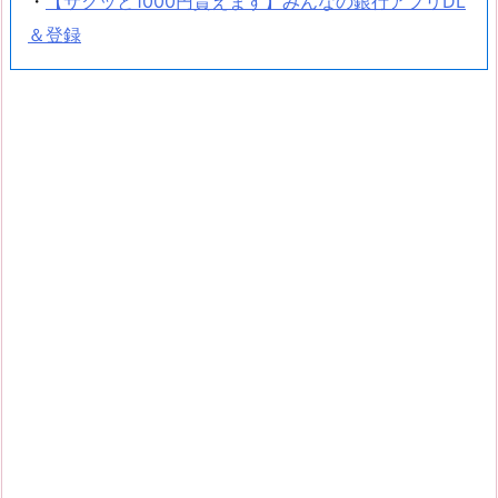
・
【サクッと1000円貰えます】みんなの銀行アプリDL
＆登録