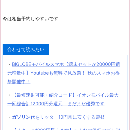
今は相当予約しやすいです
合わせて読みたい
・
BIGLOBEモバイルスマホ【端末セットが20000円還
元増量中】Youtubeも無料で見放題！ 秋のスマホお得
祭開催中！
・
【最短速射可能・紹介コード】イオンモバイル最大
一回線合計12000円分還元 まだまだ優秀です
・
ガソリン
代をリッター10円常に安くする裏技