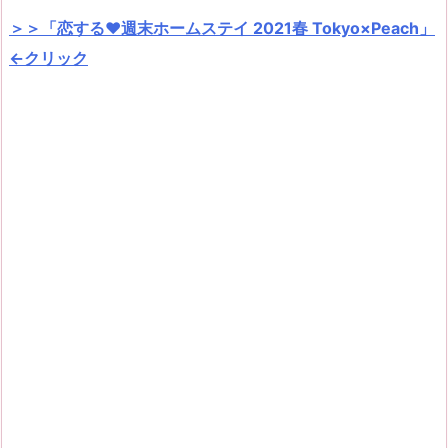
＞＞「恋する♥週末ホームステイ 2021春 Tokyo×Peach」
←クリック