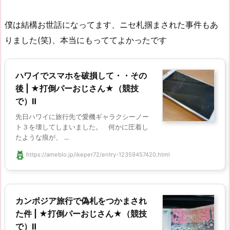
僕は結構お世話になってます、ニセ札掴まされた事件もあ
りました(笑)、本当にもっててよかったです
ハワイでスマホを破損して・・その
後 | ★打倒パーおじさん★（競技
で）Ⅱ
先日ハワイに旅行先で愛機ギャラクシーノー
ト３を壊してしまいました。 何かに圧着し
たような痕が、 ...
https://ameblo.jp/ikeper72/entry-12359457420.html
カンボジア旅行で偽札をつかまされ
た件 | ★打倒パーおじさん★（競技
で）Ⅱ