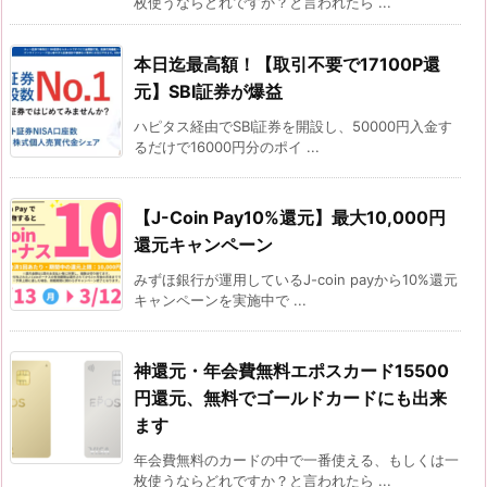
枚使うならどれですか？と言われたら ...
本日迄最高額！【取引不要で17100P還
元】SBI証券が爆益
ハピタス経由でSBI証券を開設し、50000円入金す
るだけで16000円分のポイ ...
【J-Coin Pay10%還元】最大10,000円
還元キャンペーン
みずほ銀行が運用しているJ-coin payから10%還元
キャンペーンを実施中で ...
神還元・年会費無料エポスカード15500
円還元、無料でゴールドカードにも出来
ます
年会費無料のカードの中で一番使える、もしくは一
枚使うならどれですか？と言われたら ...