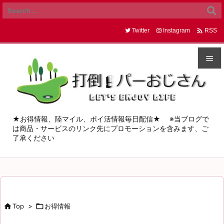

Twitter
Instagram
RSS


メニュ

サイド
★お得情報、陸マイル、ポイ活情報毎日配信★ ※当ブログで
は商品・サービスのリンク先にプロモーションを含みます、ご

了承ください
前へ

次へ

検索

Top
>

お得情報