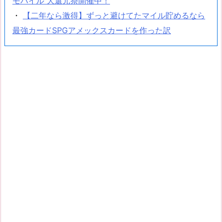
モバイル 大還元祭開催中！
・
【二年なら激得】ずっと避けてたマイル貯めるなら
最強カードSPGアメックスカードを作った訳