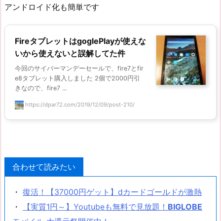
アンドロイド化も簡単です
FireタブレットはgoglePlayが使えな
いから使えないと誤解してた件
今回のサイバーマンデーセールで、fire7とfir
e8タブレット購入しました 2個で2000円引
きなので、fire7 ...
https://dpar72.com/2019/12/09/post-210/
合わせて読みたい
・
復活！【37000円ゲット】dカードゴールドが激熱
・
【実質1円～】Youtubeも無料で見放題！
BIGLOBE