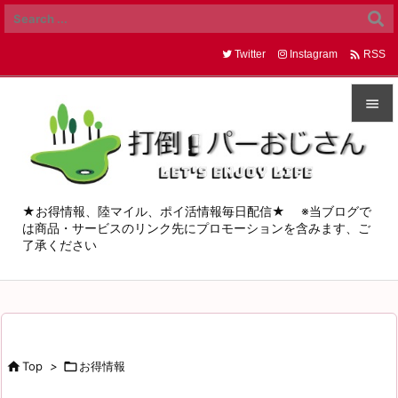

Twitter
Instagram
RSS


メニュ

サイド
★お得情報、陸マイル、ポイ活情報毎日配信★ ※当ブログで
は商品・サービスのリンク先にプロモーションを含みます、ご

了承ください
前へ

次へ

検索

Top
>

お得情報