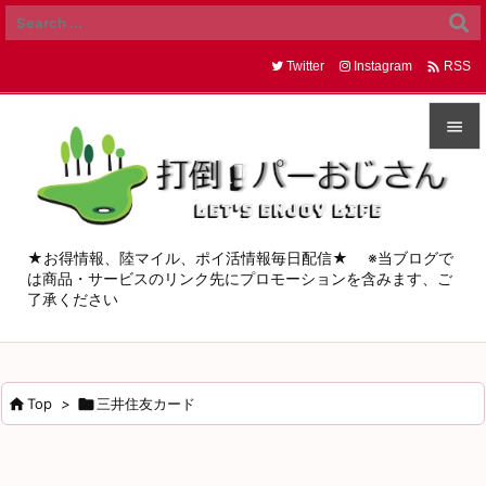

Twitter
Instagram
RSS


メニュ

サイド
★お得情報、陸マイル、ポイ活情報毎日配信★ ※当ブログで
は商品・サービスのリンク先にプロモーションを含みます、ご

了承ください
前へ

次へ


Top
>

三井住友カード
検索