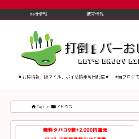
お得情報
携帯情報
★お得情報、陸マイル、ポイ活情報毎日配信★ ※当ブログ

Top
>

メビウス