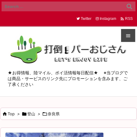

Twitter
Instagram
RSS


メニュ

サイド
★お得情報、陸マイル、ポイ活情報毎日配信★ ※当ブログで
は商品・サービスのリンク先にプロモーションを含みます、ご

了承ください
前へ

次へ


Top
>

登山
>

奈良県
検索