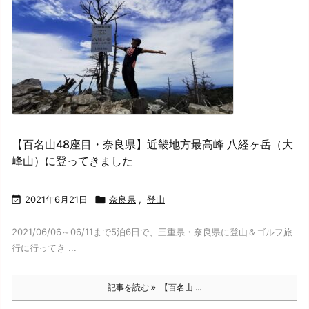
【百名山48座目・奈良県】近畿地方最高峰 八経ヶ岳（大
峰山）に登ってきました

2021年6月21日

奈良県
,
登山
2021/06/06～06/11まで5泊6日で、三重県・奈良県に登山＆ゴルフ旅
行に行ってき ...
記事を読む
【百名山 ...