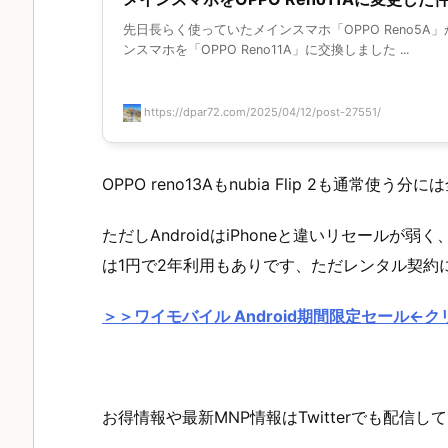
先日長らく使っていたメインスマホ「OPPO Reno5A
ンスマホを「OPPO Reno11A」に交換しました ...
https://dpar72.com/2025/04/12/post-27551/
OPPO reno13Aもnubia Flip 2も通常
ただしAndroidはiPhoneと違いリセールが弱
は1円で2年利用もありです、ただレンタル契約
＞＞ワイモバイル Android期間限定セール←ク
お得情報や最新MNP情報はTwitterでも配信