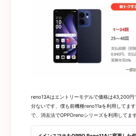
reno13Aはエントリーモデルで価格は43,20
分ないです、僕も前機種reno11aを利用してま
で、消去法でOPPOrenoシリーズを利用してま
メインスマホをOPPO Reno11Aに変更した