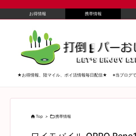
お得情報
携帯情報
★お得情報、陸マイル、ポイ活情報毎日配信★ ※当ブログ

Top
>

携帯情報