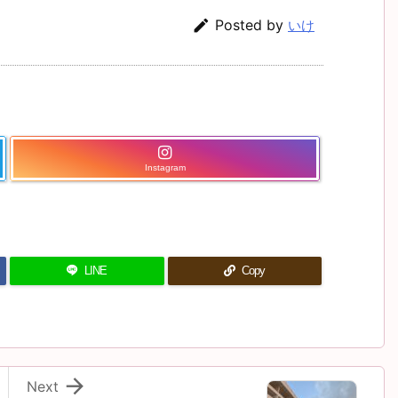

Posted by
いけ
Instagram
LINE
Copy

Next