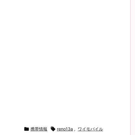

携帯情報

reno13a
,
ワイモバイル