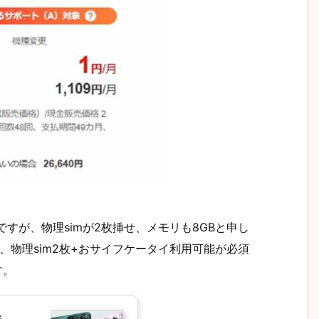
0円ですが、物理simが2枚挿せ、メモリも8GBと申し
す、物理sim2枚+おサイフケータイ利用可能が必須
す。
件