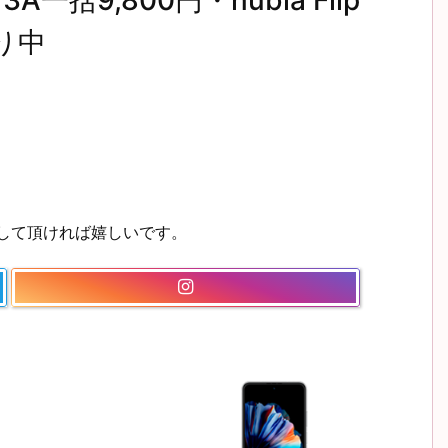
A一括9,800円・nubia Flip
り中
ーして頂ければ嬉しいです。