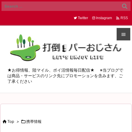

Twitter
Instagram
RSS


メニュ

サイド
★お得情報、陸マイル、ポイ活情報毎日配信★ ※当ブログで
は商品・サービスのリンク先にプロモーションを含みます、ご

了承ください
前へ

次へ

検索

Top
>

携帯情報